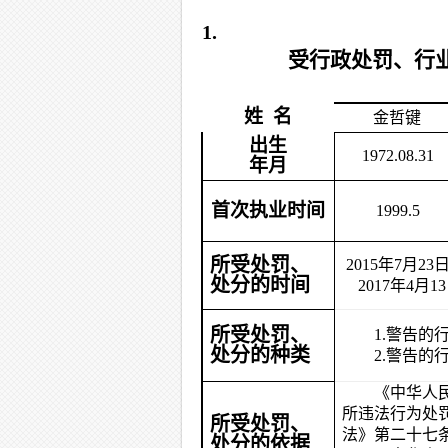
1.
受行政处罚、行
姓 名
金哲键
出生
1972.08.31
年月
首次执业时间
1999.5
所受处罚、
2015
年7月23
处分的时间
2017
年4月1
所受处罚、
1.
警告的
处分的种类
2.
警告的
《中华人
所违法行为处
所受处罚、
法》第二十七
处分的依据