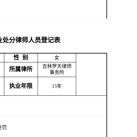
业处分律师人员登记表
性 别
女
吉林罗天律师
所属律所
事务所
执业年限
15
年
日
处罚