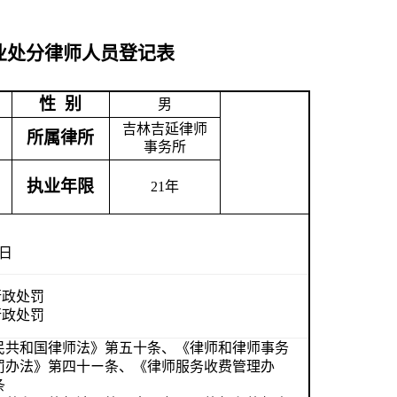
业处分律师人员登记表
性 别
男
吉林吉延律师
所属律所
事务所
执业年限
21
年
日
3日
行政处罚
行政处罚
民共和国律师法》第五十条、《律师和律师事务
罚办法》第四十ー条、《律师服务收费管理办
条