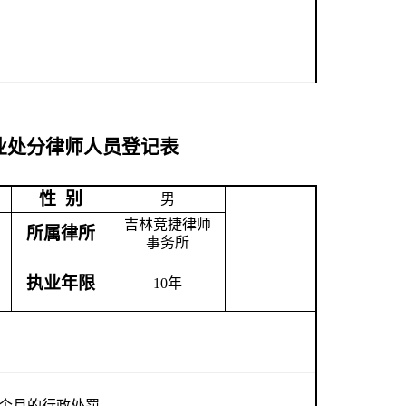
业处分律师人员登记表
性 别
男
吉林竞捷律师
所属律所
事务所
执业年限
10
年
日
3个月的行政处罚