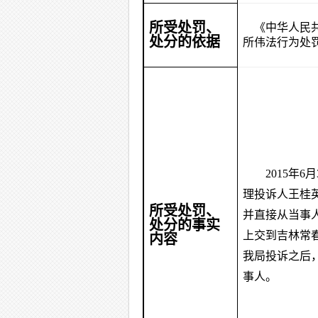
所受处罚、
《中华人民
处分的依据
所伟法行为处
2015
年6
理投诉人王桂
所受处罚、
并直接从当事人
处分的事实
上交到吉林常
内容
我局投诉之后
事人。