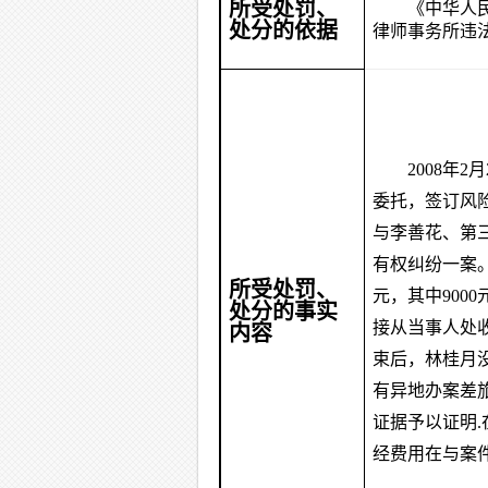
所受处罚、
《中华人
处分的依据
律师事务所违
2008
年2
委托，签订风
与李善花、第
有权纠纷一案。
所受处罚、
元，其中900
处分的事实
接从当事人处收
内容
束后，林桂月
有异地办案差
证据予以证明.
经费用在与案