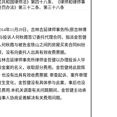
民共和国律师法》第四十八条、《律师和律师事
处罚办法》第三十二条、第三十八条
014年11月29日，吉林吉延律师事务所(原吉林博
)与投诉人何秋霞签订委托代理合同，指派金哲健
人何秋霞与被告金铁山之间的房屋买卖合同纠纷
费，没有向委托人出具有效收费票据。
吉林吉延律师事务所律师金哲健以办理投诉人毕
资金案的名义，收取部分费用。金哲健将此款既
也没有出具有效收费票据. 审查起诉、案件审理
发生变化，金哲健没有具体参与此案，事后也没
关费用.本机关调查有关问题期间，金哲键主动承
当事人协商妥善解决有关费用问题。