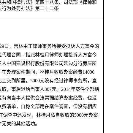
民共和国律师法》第四十八条、司法部《律师和
法行为处罚办法》第二十二条
月29日，吉林由正律师事务所接受投诉人方富今的
险代理合同，指派林桂月律师办理投诉人方富今
三人中国建设银行股份有限公司延边分行房屋所
在办理案件期间，林桂月收取办案经费14000
0元上交到所里，5000元没有经过律师事务所，直
取，事后退给当事人307元。2014年案件全部结
没有向当事人提供合法票据结算办案经费，也没
旅费清单，自称全部用在案件调查，但没有相应
在调查中还发现，林桂月私自收取的5000元办案
件无关的其他活功。