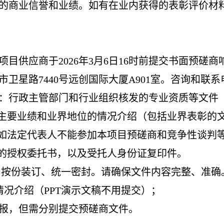
好的商业信誉和业绩。如有在业内获得的表彰评价材
项目供应商于202
6
年
3
月
6
日
16时前提交书面预磋商
卫星路7440号远创国际大厦A901室。咨询和联系电
容：行政主管部门和行业组织核发的专业资质等文件
主要业绩和业界地位的情况介绍（包括业界表彰的
如法定代表人不能参加本项目预磋商和竞争性谈判
的授权委托书，以及受托人身份证复印件。
，按份装订、统一密封。请确保文件内容完整、准确
情况介绍（PPT演示文稿不用提交）
；
兼报，但需分别提交预磋商文件。